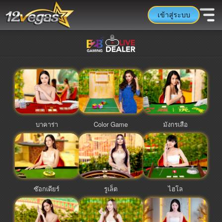
เข้าสู่ระบบ
การเปิดตัวใหม่: เหมือง B
บ้าน
คาสิโน สด
บาคาร่า
Color Game
มังกรเสือ
สล็อต
Fortune
ซ๊อกเดียร์
รูเล็ต
ไฮโล